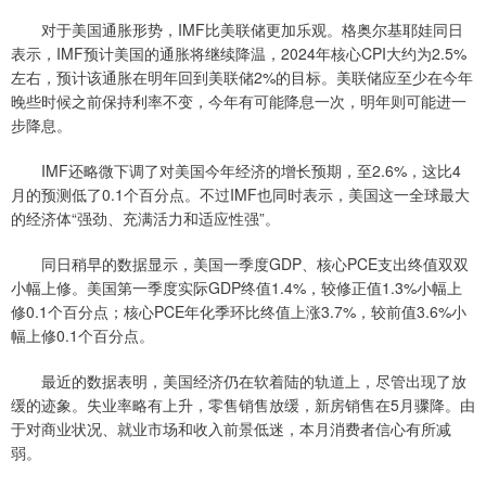
对于美国通胀形势，IMF比美联储更加乐观。格奥尔基耶娃同日
表示，IMF预计美国的通胀将继续降温，2024年核心CPI大约为2.5%
左右，预计该通胀在明年回到美联储2%的目标。美联储应至少在今年
晚些时候之前保持利率不变，今年有可能降息一次，明年则可能进一
步降息。
IMF还略微下调了对美国今年经济的增长预期，至2.6%，这比4
月的预测低了0.1个百分点。不过IMF也同时表示，美国这一全球最大
的经济体“强劲、充满活力和适应性强”。
同日稍早的数据显示，美国一季度GDP、核心PCE支出终值双双
小幅上修。美国第一季度实际GDP终值1.4%，较修正值1.3%小幅上
修0.1个百分点；核心PCE年化季环比终值上涨3.7%，较前值3.6%小
幅上修0.1个百分点。
最近的数据表明，美国经济仍在软着陆的轨道上，尽管出现了放
缓的迹象。失业率略有上升，零售销售放缓，新房销售在5月骤降。由
于对商业状况、就业市场和收入前景低迷，本月消费者信心有所减
弱。