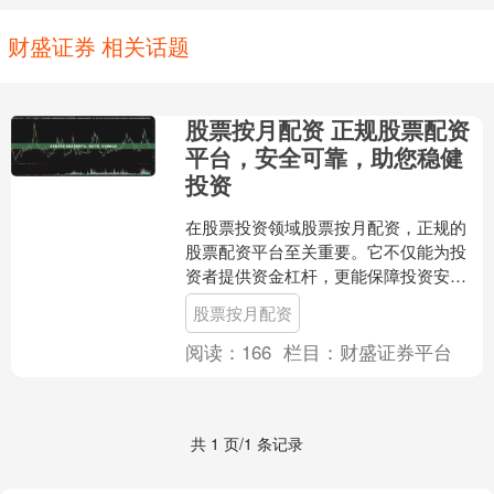
财盛证券 相关话题
股票按月配资 正规股票配资
平台，安全可靠，助您稳健
投资
在股票投资领域股票按月配资，正规的
股票配资平台至关重要。它不仅能为投
资者提供资金杠杆，更能保障投资安
全。 其次，配资炒股的成本较高。投资
股票按月配资
者需要向配资公司支付利息....
阅读：
166
栏目：
财盛证券平台
共 1 页/1 条记录