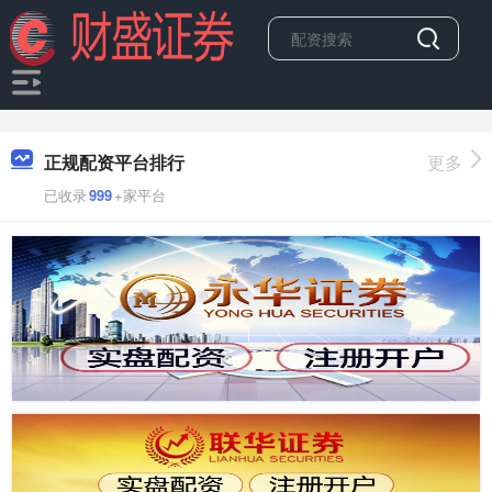
正规配资平台排行
更多
已收录
999
+家平台