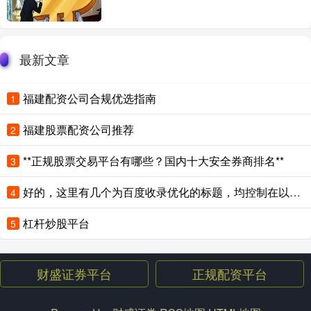
最新文章
福建配资公司合规优选指南
1
福建股票配资公司推荐
2
**正规股票交易平台有哪些？国内十大安全券商排名**
3
好的，这里有几个为百度收录优化的标题，均控制在以内，并包含核心关键词“在线股票交易平台”：
4
杠杆炒股平台
5
财盛证券平台
正规配资平台