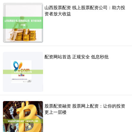
山西股票配资 线上股票配资公司：助力投
资者放大收益
配资网站首选 正规安全 低息秒批
股票配资融资 股票网上配资：让你的投资
更上一层楼