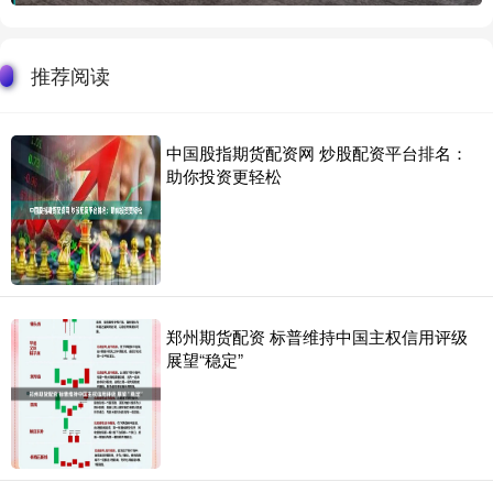
推荐阅读
中国股指期货配资网 炒股配资平台排名：
助你投资更轻松
郑州期货配资 标普维持中国主权信用评级
展望“稳定”