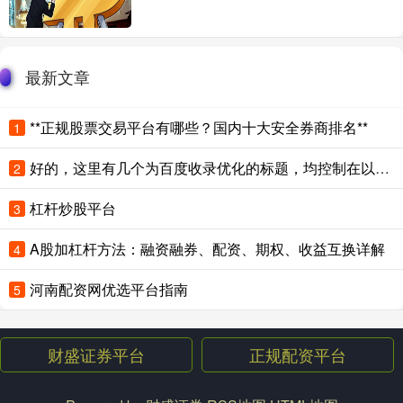
最新文章
**正规股票交易平台有哪些？国内十大安全券商排名**
1
好的，这里有几个为百度收录优化的标题，均控制在以内，并包含核心关键词“在线股票交易平台”：
2
杠杆炒股平台
3
A股加杠杆方法：融资融券、配资、期权、收益互换详解
4
河南配资网优选平台指南
5
财盛证券平台
正规配资平台