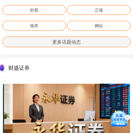
炒股
正规
推荐
网站
更多话题动态
财盛证券