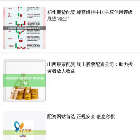
郑州期货配资 标普维持中国主权信用评级
展望“稳定”
山西股票配资 线上股票配资公司：助力投
资者放大收益
配资网站首选 正规安全 低息秒批