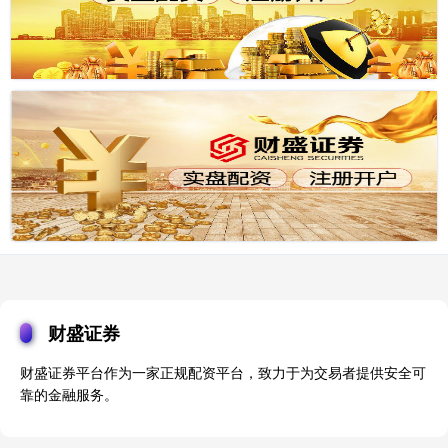
财盛证券
财盛证券平台作为一家正规配资平台，致力于为交易者提供安全可
靠的金融服务。