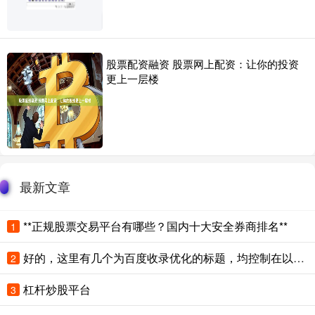
股票配资融资 股票网上配资：让你的投资
更上一层楼
最新文章
**正规股票交易平台有哪些？国内十大安全券商排名**
1
好的，这里有几个为百度收录优化的标题，均控制在以内，并包含核心关键词“在线股票交易平台”：
2
杠杆炒股平台
3