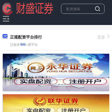
正规配资平台排行
更多
已收录
999
+家平台